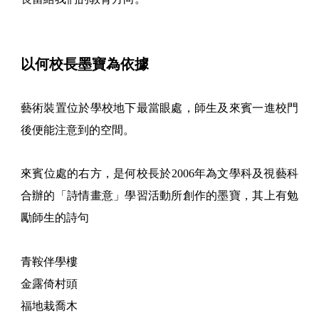
以何校長墨寶為依據
藝術裝置位於學校地下最當眼處，師生及來賓一進校門
後便能注意到的空間。
來賓位處的右方，是何校長於2006年為文學科及視藝科
合辦的「詩情畫意」學習活動所創作的墨寶，其上有勉
勵師生的詩句
青鞍伴學樓
金露倚村頭
福地栽喬木