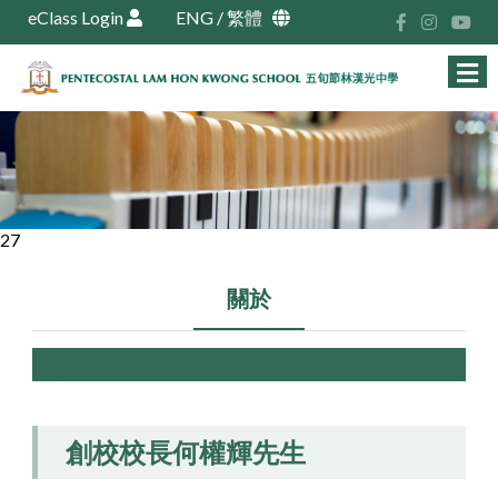
eClass Login
ENG
/
繁體
27
關於
創校校長何權輝先生