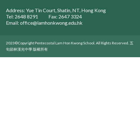
Address: Yue Tin Court, Shatin, NT, Hong Kong
Tel: 2648 8291
Fax: 2647 3324
Email: office@lamhonkwong.edu.hk
2023©Copyright Pentecostal Lam Hon Kwong School. All Rights Reserved. 五
旬節林漢光中學 版權所有