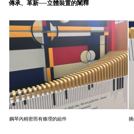
傳承、革新──立體裝置的闡釋
鋼琴內精密而有條理的組件
摘