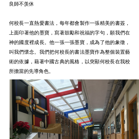
良師不羡休
何校長一直熱愛書法，每年都會製作一張精美的書簽，
上面印著他的墨寶，寫著鼓勵和祝福的字句，願我們在
神的國度裡成長。他一張一張墨寶，成為了他的象徵，
叫我們懷念。我們把何校長的書法墨寶作為整個裝置藝
術的依據，藉著中國古典的風格，以突顯何校長在我校
所擔當的先導角色。