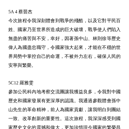
5A 4 蔡晉杰
今次旅程令我深刻體會到戰爭的殘酷，以及它對平民百
姓、國家乃至世界所造成的巨大破壞，戰爭使人們陷入
無盡的痛苦與不安，幸好，因著孫中山、林則徐等歷史
偉人為國盡忠職守，令國家強大起來，才能在不穩的世
界局勢中掌控自己的命運，不被外力左右，確保人民的
安寧與繁榮。
5C12 羅雅雯
參加公民科內地考察交流團讓我獲益良多，令我對中國
歷史和國家發展有更深厚的認識。我通過參觀體會孫中
山先生的革命精神，前人為國家貢獻，讓我明白到團結
一致、改革創新的重要性。這次旅程，我深深感受到國
家歷史文化的震撼和偉大，更加珍惜現今國家的繁榮昌