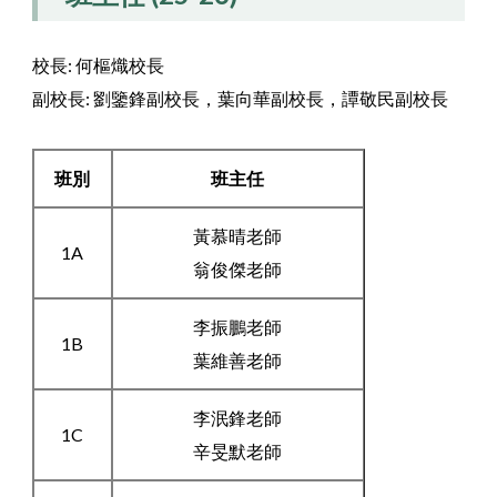
校長: 何樞熾校長
副校長: 劉鑒鋒副校長，葉向華副校長，譚敬民副校長
班別
班主任
黃慕晴老師
1A
翁俊傑老師
李振鵬老師
1B
葉維善老師
李泯鋒老師
1C
辛旻默老師