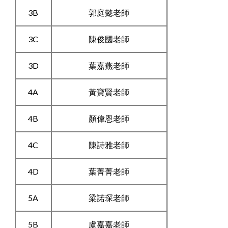
3B
郭庭懿老師
3C
陳俊國老師
3D
葉嘉燕老師
4A
黃寶賢老師
4B
顏偉恩老師
4C
陳詩雅老師
4D
葉菁菁老師
5A
梁諾琛老師
5B
盧嘉嘉老師