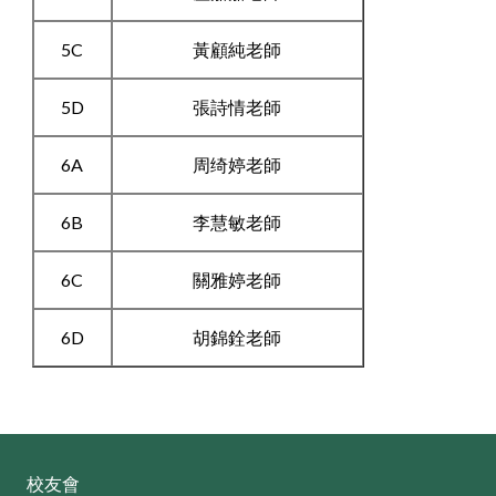
5C
黃顧純老師
5D
張詩情老師
6A
周绮婷老師
6B
李慧敏老師
6C
關雅婷老師
6D
胡錦銓老師
校友會