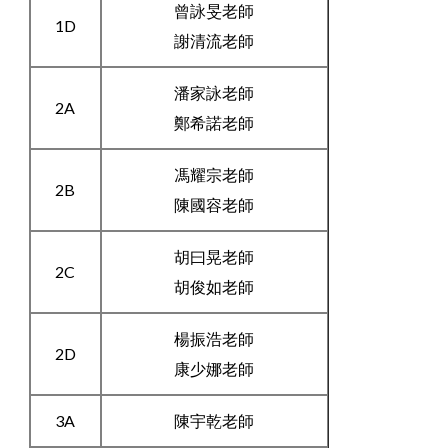
曾詠旻老師
1D
謝清流老師
潘家詠老師
2A
鄭希諾老師
馮耀宗老師
2B
陳國容老師
胡曰晃老師
2C
胡俊如老師
楊振浩老師
2D
康少娜老師
3A
陳宇乾老師