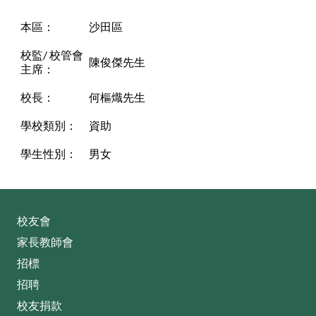
本區：
沙田區
校監/ 校管會
陳俊傑先生
主席：
校長：
何樞熾先生
學校類別：
資助
學生性別：
男女
校友會
家長教師會
招標
招聘
校友捐款