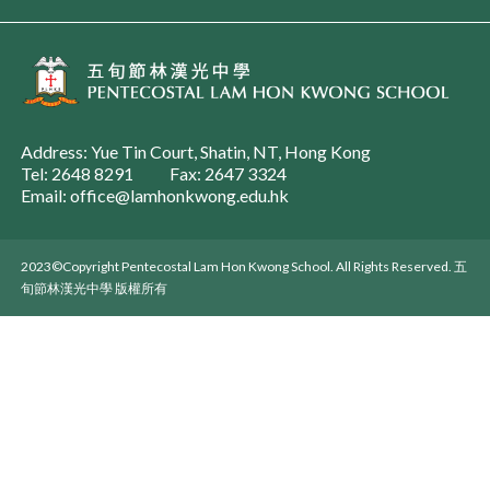
Address: Yue Tin Court, Shatin, NT, Hong Kong
Tel: 2648 8291
Fax: 2647 3324
Email: office@lamhonkwong.edu.hk
2023©Copyright Pentecostal Lam Hon Kwong School. All Rights Reserved. 五
旬節林漢光中學 版權所有