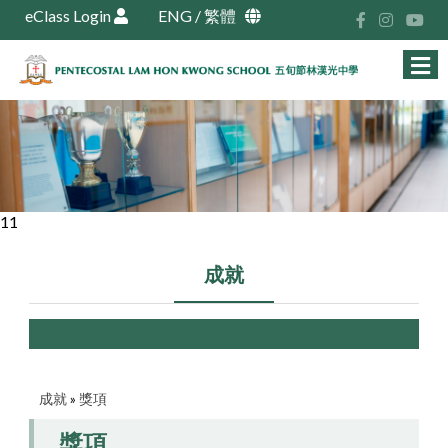
eClass Login
ENG
/
繁體
11
成就
成就
»
獎項
獎項